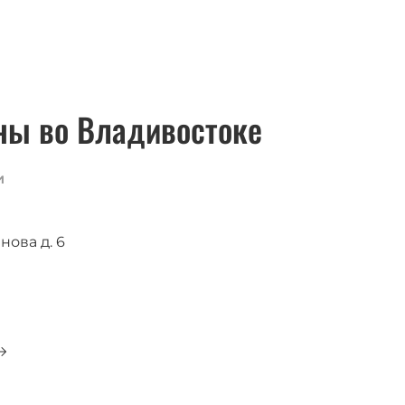
ны во Владивостоке
и
нова д. 6
0