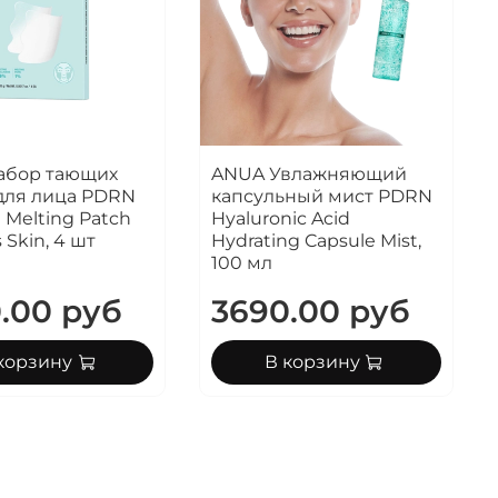
абор тающих
ANUA Увлажняющий
для лица PDRN
капсульный мист PDRN
 Melting Patch
Hyaluronic Acid
s Skin, 4 шт
Hydrating Capsule Mist,
100 мл
.00 руб
3690.00 руб
корзину
В корзину