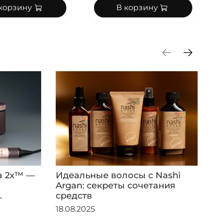
корзину
В корзину
a 2x™ —
Идеальные волосы с Nashi
Argan: секреты сочетания
.
средств
18.08.2025
1