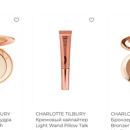
BURY
CHARLOTTE TILBURY
CHARLO
удра
Кремовый хайлайтер
Бронзер
sh
Light Wand Pillow Talk
Bronzer