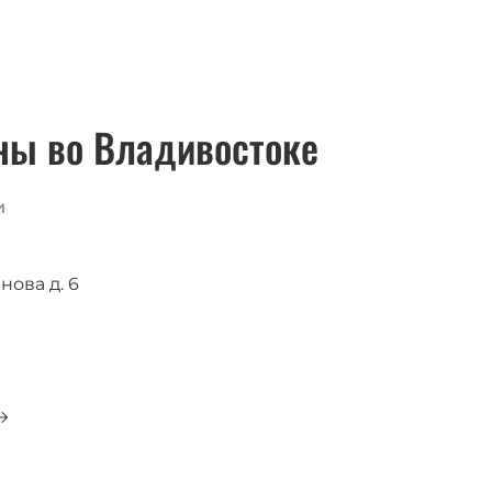
ны во Владивостоке
и
нова д. 6
0