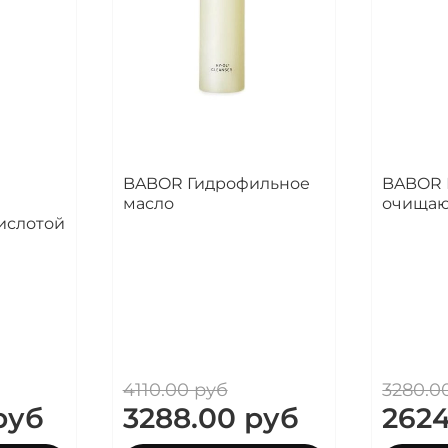
BABOR Гидрофильное
BABOR 
масло
очищаю
ислотой
4110.00 руб
3280.0
руб
3288.00 руб
2624