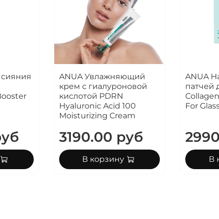
 сияния
ANUA Увлажняющий
ANUA Н
крем с гиалуроновой
патчей 
Booster
кислотой PDRN
Collagen
Hyaluronic Acid 100
For Glas
Moisturizing Cream
руб
3190.00 руб
2990
В корзину
В 