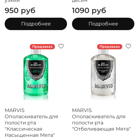
узкий
десен
950 руб
1090 руб
Подробнее
Подробнее
Предзаказ
Предзаказ
MARVIS
MARVIS
Ополаскиватель для
Ополаскиватель для
полости рта
полости рта
"Классическая
"Отбеливающая Мята"
Насыщенная Мята"