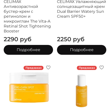
CELIMAX
CELIMAX Увлажняющий
Антивозрастной
солнцезащитный крем
бустер-крем с
Dual Barrier Watery Sun
ретинолом и
Cream SPF50+
микроиглам The Vita-A
Retinal Shot Tightening
Booster
2290 руб
2250 руб
Подробнее
Подробнее
Предзаказ
Предзаказ