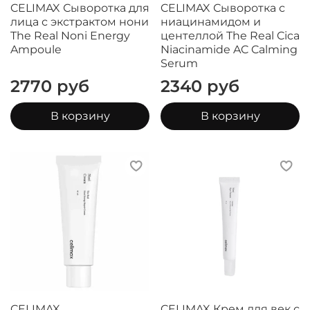
CELIMAX Сыворотка для
CELIMAX Сыворотка с
лица с экстрактом нони
ниацинамидом и
The Real Noni Energy
центеллой The Real Cica
Ampoule
Niacinamide AC Calming
Serum
2770 руб
2340 руб
В корзину
В корзину
CELIMAX
CELIMAX Крем для век с