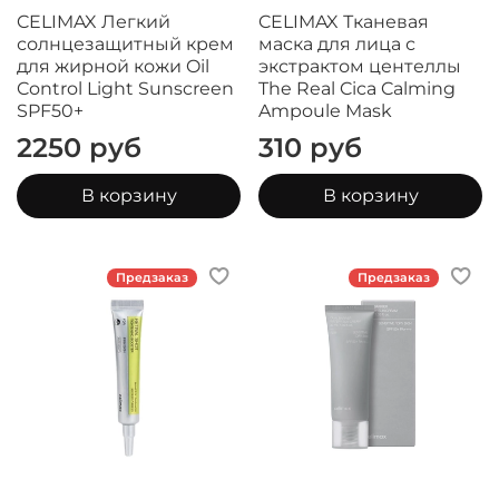
CELIMAX Легкий
CELIMAX Тканевая
солнцезащитный крем
маска для лица с
для жирной кожи Oil
экстрактом центеллы
Control Light Sunscreen
The Real Cica Calming
SPF50+
Ampoule Mask
2250 руб
310 руб
В корзину
В корзину
Предзаказ
Предзаказ