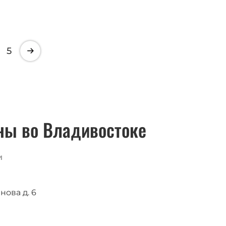
5
ны во Владивостоке
и
нова д. 6