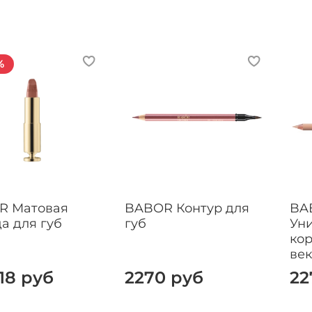
%
R Матовая
BABOR Контур для
BA
а для губ
губ
Ун
кор
век
18 руб
2270 руб
22