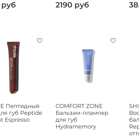
 руб
2190 руб
38
E Пептидный
COMFORT ZONE
SH
для губ Peptide
Бальзам-плампер
Во
nt Espresso
для губ
бал
Hydramemory
Rep
отт