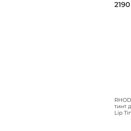
2190
RHOD
тинт 
Lip Ti