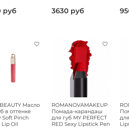
0 руб
3630 руб
95
 BEAUTY Масло
ROMANOVAMAKEUP
RO
уб в оттенке
Помада-карандаш
По
 Soft Pinch
для губ MY PERFECT
для
 Lip Oil
RED Sexy Lipstick Pen
Lip