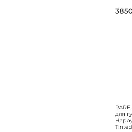
385
RARE
для г
Happy
Tinted