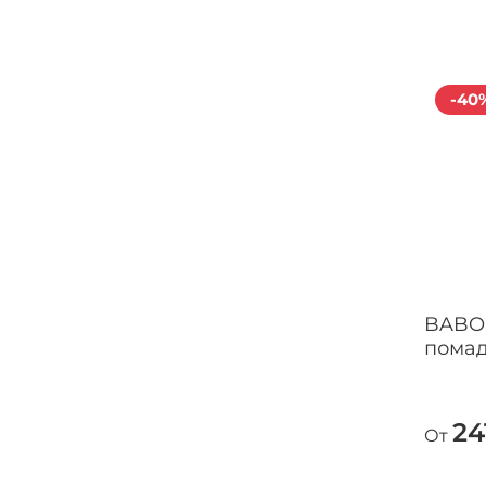
-40
BABO
помад
24
От