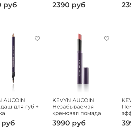
0 руб
2390 руб
23
N AUCOIN
KEVYN AUCOIN
KE
даш для губ +
Незабываемая
По
ка
кремовая помада
эф
 руб
3990 руб
39