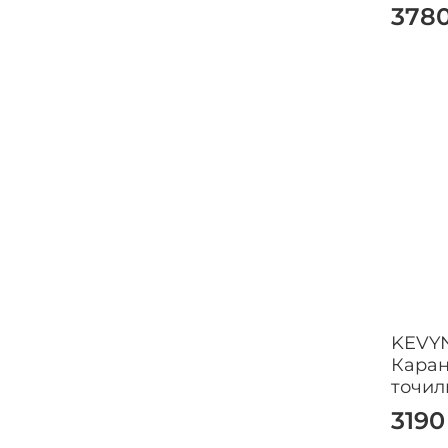
378
KEVY
Каран
точил
3190