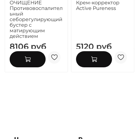
ОЧИЩЕНИЕ
Крем-корректор
Противовоспалител
Active Pureness
ьный
себорегулирующий
бустер с
матирующим
действием
8106 руб
5120 руб