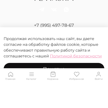
+7 (995) 497-78-67
Отдел продаж и сервиса
Продолжая использовать наш сайт, вы даете
согласие на обработку файлов cookie, которые
обеспечивают правильную работу сайта и
соглашаетесь с нашей
Политикой безопасности
Понятно
© 2026 FERRASKIN.
Любое использование контента без письменного
разрешения запрещено
Главная
Каталог
Корзина
Избранное
Войти