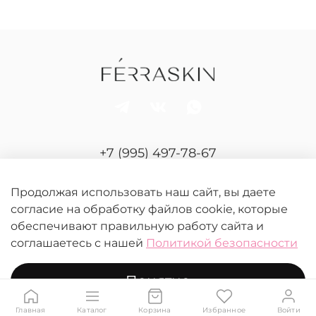
+7 (995) 497-78-67
Отдел продаж и сервиса
Продолжая использовать наш сайт, вы даете
согласие на обработку файлов cookie, которые
обеспечивают правильную работу сайта и
соглашаетесь с нашей
Политикой безопасности
Понятно
© 2026 FERRASKIN.
Любое использование контента без письменного
разрешения запрещено
Главная
Каталог
Корзина
Избранное
Войти