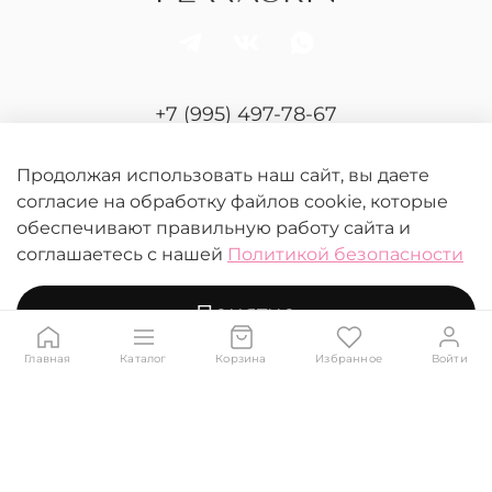
+7 (995) 497-78-67
Отдел продаж и сервиса
Продолжая использовать наш сайт, вы даете
согласие на обработку файлов cookie, которые
обеспечивают правильную работу сайта и
соглашаетесь с нашей
Политикой безопасности
Понятно
© 2026 FERRASKIN.
Любое использование контента без письменного
разрешения запрещено
Главная
Каталог
Корзина
Избранное
Войти