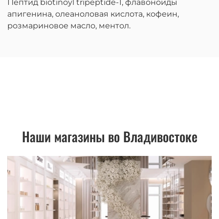
Пептид biotinoyl tripeptide-1, флавоноиды
апигенина, олеаноловая кислота, к
офеин,
розмариновое масло, ментол.
Наши магазины во Владивостоке