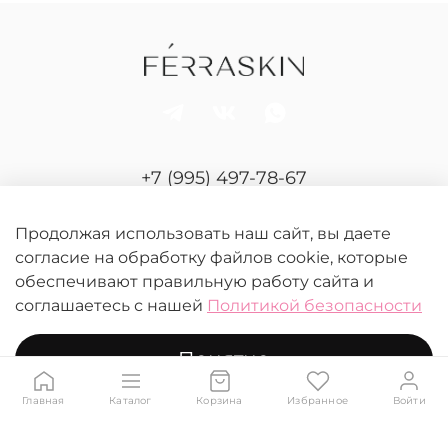
+7 (995) 497-78-67
Отдел продаж и сервиса
Продолжая использовать наш сайт, вы даете
согласие на обработку файлов cookie, которые
обеспечивают правильную работу сайта и
соглашаетесь с нашей
Политикой безопасности
Понятно
© 2026 FERRASKIN.
Любое использование контента без письменного
разрешения запрещено
Главная
Каталог
Корзина
Избранное
Войти