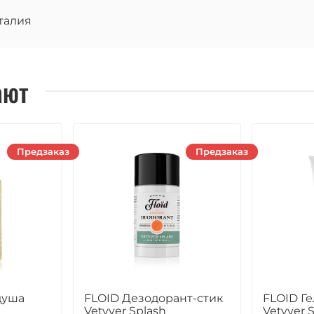
талия
ают
Предзаказ
Предзаказ
душа
FLOID Дезодорант-стик
FLOID Ге
Vetyver Splash
Vetyver 