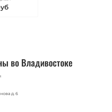
руб
ны во Владивостоке
и
нова д. 6