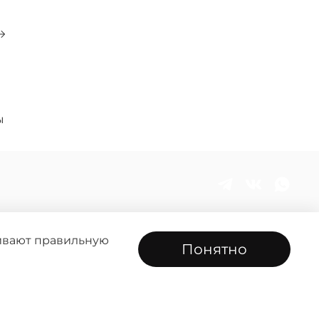
0
ы
чивают правильную
Понятно