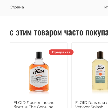
Страна
И
с этим товаром часто покуп
Предзаказ
FLOID Лосьон после
FLOID Гель для 
бритья The Genuine
Vetyver Splash