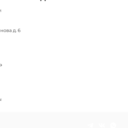
и
нова д. 6
0
ы