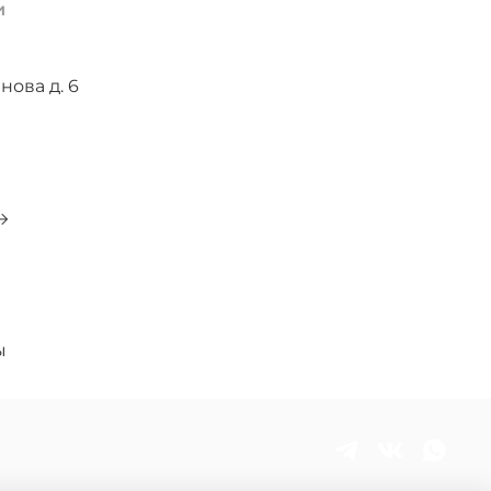
и
нова д. 6
0
ы