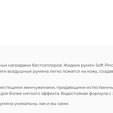
 наградами бестселлеров: Жидких румян Soft Pinch и
эти воздушные румяна легко ложатся на кожу, созда
естящими жемчужинами, придающими естественный о
 для более мягкого эффекта. Водостойкая формула с 
мяна уникальны, как и вы сами.