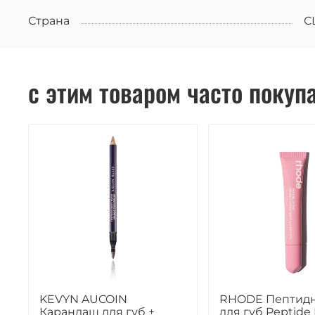
Страна
С
с этим товаром часто покуп
KEVYN AUCOIN
RHODE Пептидн
Карандаш для губ +
для губ Peptide 