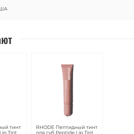
ША
ают
ый тинт
RHODE Пептидный тинт
Lip Tint
для губ Peptide Lip Tint