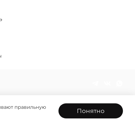
0
ы
чивают правильную
Понятно