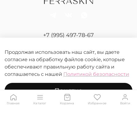
+7 (995) 497-78-67
Отдел продаж и сервиса
Продолжая использовать наш сайт, вы даете
согласие на обработку файлов cookie, которые
обеспечивают правильную работу сайта и
соглашаетесь с нашей
Политикой безопасности
Понятно
© 2026 FERRASKIN.
Любое использование контента без письменного
разрешения запрещено
Главная
Каталог
Корзина
Избранное
Войти